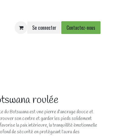
Se connecter
Contactez-nous
e
Agenda
Événements
tswana roulée
ate du Botswana est une pierre d’ancrage douce et
etrouver son centre et garder les pieds solidement
favorise la paix intérieure, la tranquillité émotionnelle
ofond de sécurité en protégeant l’aura des