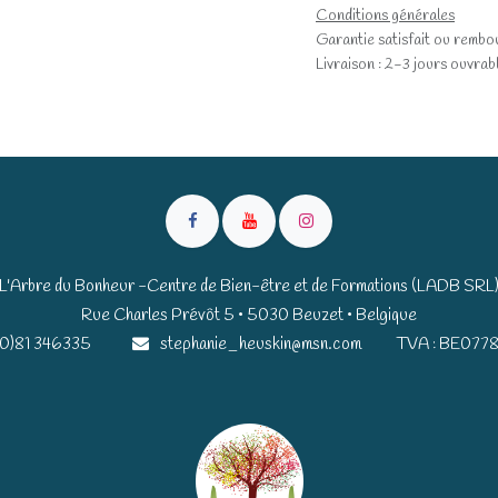
Conditions générales
Garantie satisfait ou rembo
Livraison : 2-3 jours ouvrab
L'Arbre du Bonheur -Centre de Bien-être et de Formations (LADB SRL
Rue Charles Prévôt 5 • 5030 Beuzet • Belgique​​
(0)81 346335
stephanie_heuskin@msn.com
TVA : BE0778