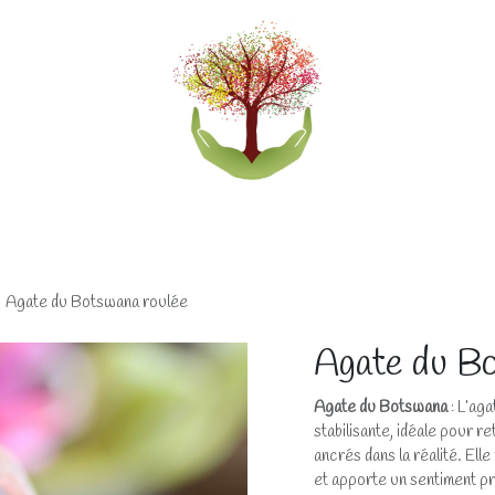
eliers
Accompagnements
Boutique lithothérapi
Agate du Botswana roulée
Agate du Bo
Agate du Botswana
: L’ag
stabilisante, idéale pour r
ancrés dans la réalité. Elle 
et apporte un sentiment pr