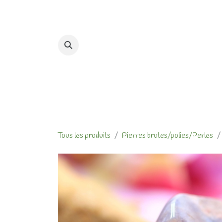
Se rendre au contenu
Accueil
Formations et At
Tous les produits
Pierres brutes/polies/Perles