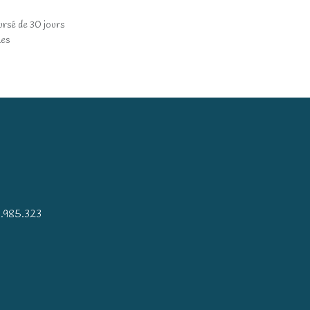
ursé de 30 jours
les
)
.985.323