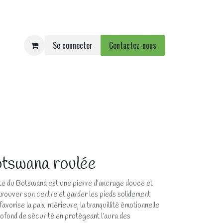
Se connecter
Contactez-nous
e
Agenda
Événements
tswana roulée
ate du Botswana est une pierre d’ancrage douce et
etrouver son centre et garder les pieds solidement
favorise la paix intérieure, la tranquillité émotionnelle
ofond de sécurité en protégeant l’aura des