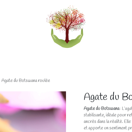
eliers
Accompagnements
Boutique lithothérapi
Agate du Botswana roulée
Agate du Bo
Agate du Botswana
: L’ag
stabilisante, idéale pour r
ancrés dans la réalité. Elle 
et apporte un sentiment pr