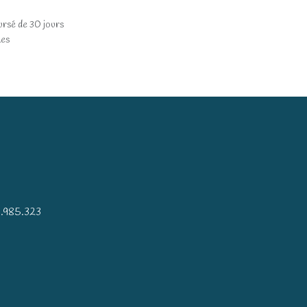
ursé de 30 jours
les
)
.985.323