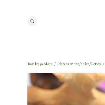
Se rendre au contenu
Accueil
Formations et At
Tous les produits
Pierres brutes/polies/Perles