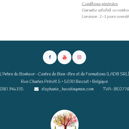
Conditions générales
Garantie satisfait ou rembo
Livraison : 2-3 jours ouvrab
L'Arbre du Bonheur -Centre de Bien-être et de Formations (LADB SRL
Rue Charles Prévôt 5 • 5030 Beuzet • Belgique​​
(0)81 346335
stephanie_heuskin@msn.com
TVA : BE0778