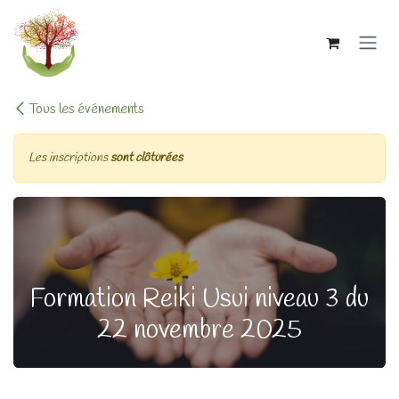
Se rendre au contenu
Tous les événements
Les inscriptions
sont clôturées
Formation Reiki Usui niveau 3 du
22 novembre 2025