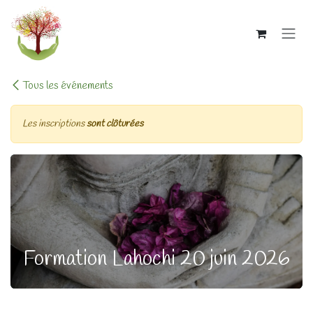
Se rendre au contenu
Tous les événements
Les inscriptions
sont clôturées
Formation Lahochi 20 juin 2026