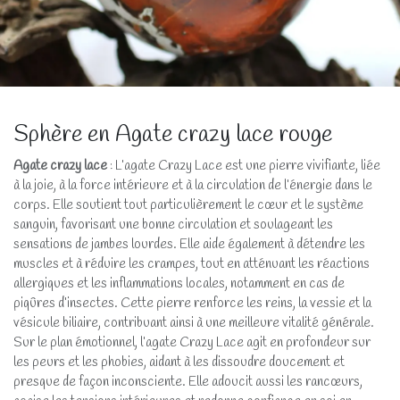
Sphère en Agate crazy lace rouge
Agate crazy lace
: L’agate Crazy Lace est une pierre vivifiante, liée
à la joie, à la force intérieure et à la circulation de l’énergie dans le
corps. Elle soutient tout particulièrement le cœur et le système
sanguin, favorisant une bonne circulation et soulageant les
sensations de jambes lourdes. Elle aide également à détendre les
muscles et à réduire les crampes, tout en atténuant les réactions
allergiques et les inflammations locales, notamment en cas de
piqûres d’insectes. Cette pierre renforce les reins, la vessie et la
vésicule biliaire, contribuant ainsi à une meilleure vitalité générale.
Sur le plan émotionnel, l’agate Crazy Lace agit en profondeur sur
les peurs et les phobies, aidant à les dissoudre doucement et
presque de façon inconsciente. Elle adoucit aussi les rancœurs,