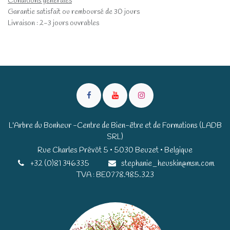
Conditions générales
Garantie satisfait ou remboursé de 30 jours
Livraison : 2-3 jours ouvrables
L'Arbre du Bonheur -Centre de Bien-être et de Formations (LADB
SRL)
Rue Charles Prévôt 5 • 5030 Beuzet • Belgique​​
+32 (0)81 346335
stephanie_heuskin@msn.com
TVA : BE0778.985.323