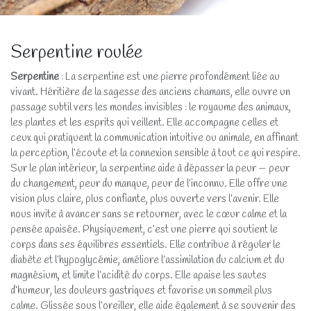
Serpentine roulée
Serpentine
: La serpentine est une pierre profondément liée au
vivant. Héritière de la sagesse des anciens chamans, elle ouvre un
passage subtil vers les mondes invisibles : le royaume des animaux,
les plantes et les esprits qui veillent. Elle accompagne celles et
ceux qui pratiquent la communication intuitive ou animale, en affinant
la perception, l’écoute et la connexion sensible à tout ce qui respire.
Sur le plan intérieur, la serpentine aide à dépasser la peur — peur
du changement, peur du manque, peur de l’inconnu. Elle offre une
vision plus claire, plus confiante, plus ouverte vers l’avenir. Elle
nous invite à avancer sans se retourner, avec le cœur calme et la
pensée apaisée. Physiquement, c’est une pierre qui soutient le
corps dans ses équilibres essentiels. Elle contribue à réguler le
diabète et l’hypoglycémie, améliore l’assimilation du calcium et du
magnésium, et limite l’acidité du corps. Elle apaise les sautes
d’humeur, les douleurs gastriques et favorise un sommeil plus
calme. Glissée sous l’oreiller, elle aide également à se souvenir des