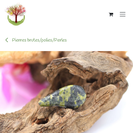
Se rendre au contenu
Pierres brutes/polies/Perles