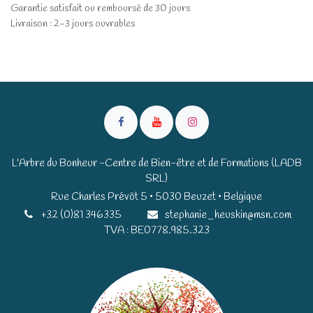
Garantie satisfait ou remboursé de 30 jours
Livraison : 2-3 jours ouvrables
L'Arbre du Bonheur -Centre de Bien-être et de Formations (LADB
SRL)
Rue Charles Prévôt 5 • 5030 Beuzet • Belgique​​
+32 (0)81 346335
stephanie_heuskin@msn.com
TVA : BE0778.985.323