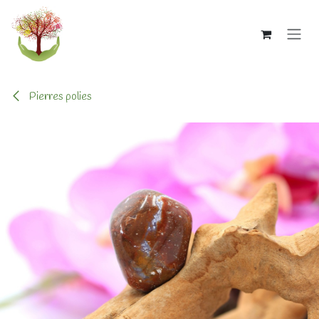
Se rendre au contenu
Pierres polies