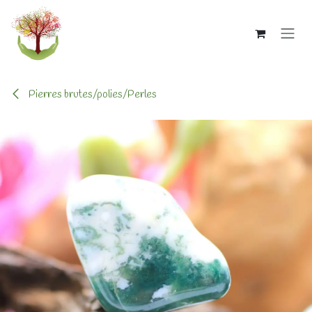
Se rendre au contenu
Pierres brutes/polies/Perles