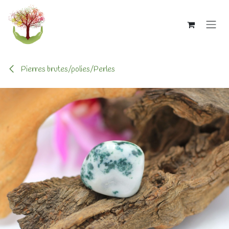
Se rendre au contenu
Pierres brutes/polies/Perles