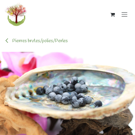
Se rendre au contenu
Pierres brutes/polies/Perles