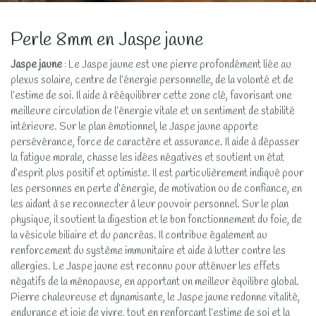
Perle 8mm en Jaspe jaune
Jaspe jaune
: Le Jaspe jaune est une pierre profondément liée au
plexus solaire, centre de l’énergie personnelle, de la volonté et de
l’estime de soi. Il aide à rééquilibrer cette zone clé, favorisant une
meilleure circulation de l’énergie vitale et un sentiment de stabilité
intérieure. Sur le plan émotionnel, le Jaspe jaune apporte
persévérance, force de caractère et assurance. Il aide à dépasser
la fatigue morale, chasse les idées négatives et soutient un état
d’esprit plus positif et optimiste. Il est particulièrement indiqué pour
les personnes en perte d’énergie, de motivation ou de confiance, en
les aidant à se reconnecter à leur pouvoir personnel. Sur le plan
physique, il soutient la digestion et le bon fonctionnement du foie, de
la vésicule biliaire et du pancréas. Il contribue également au
renforcement du système immunitaire et aide à lutter contre les
allergies. Le Jaspe jaune est reconnu pour atténuer les effets
négatifs de la ménopause, en apportant un meilleur équilibre global.
Pierre chaleureuse et dynamisante, le Jaspe jaune redonne vitalité,
endurance et joie de vivre, tout en renforçant l’estime de soi et la