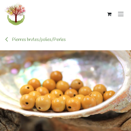
Se rendre au contenu
Pierres brutes/polies/Perles