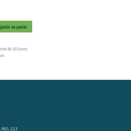
jouter au panier
ursé de 30 jours
les
)
.985.323