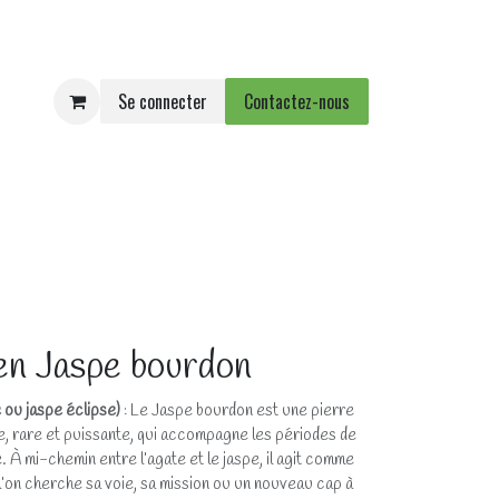
Se connecter
Contactez-nous
e
Agenda
Événements
en Jaspe bourdon
ou jaspe éclipse)
: Le Jaspe bourdon est une pierre
, rare et puissante, qui accompagne les périodes de
 À mi-chemin entre l’agate et le jaspe, il agit comme
 l’on cherche sa voie, sa mission ou un nouveau cap à