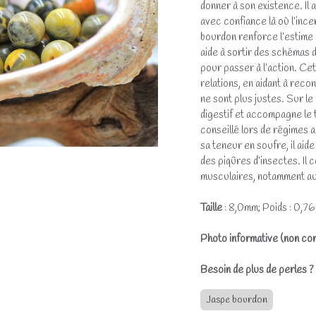
donner à son existence. Il
avec confiance là où l’ince
bourdon renforce l’estime d
aide à sortir des schémas
pour passer à l’action. Cet
relations, en aidant à reco
ne sont plus justes. Sur l
digestif et accompagne le tr
conseillé lors de régimes a
sa teneur en soufre, il aid
des piqûres d’insectes. Il
musculaires, notamment au 
Taille
: 8,0mm; Poids : 0,7
Photo informative (non con
Besoin de plus de perles 
Jaspe bourdon