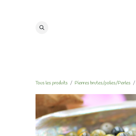
Se rendre au contenu
Accueil
Formations et At
Tous les produits
Pierres brutes/polies/Perles