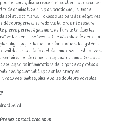
 apporte clarté, discernement et soutien pour avancer
rtitude dominait. Sur le plan émotionnel, le Jaspe
e soi et l’optimisme. Il chasse les pensées négatives,
 de découragement et redonne la force nécessaire
te pierre permet également de faire le tri dans les
nnaître les liens sincères et à se détacher de ceux qui
e plan physique, le Jaspe bourdon soutient le système
avail de la rate, du foie et du pancréas. Il est souvent
limentaires ou de rééquilibrage nutritionnel. Grâce à
e à soulager les inflammations de la gorge et protège
 contribue également à apaiser les crampes
niveau des jambes, ainsi que les douleurs dorsales.
6gr
tractuelle)
? Prenez contact avec nous