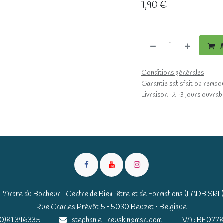
1,90
€
A
Conditions générales
Garantie satisfait ou rembo
Livraison : 2-3 jours ouvrab
L'Arbre du Bonheur -Centre de Bien-être et de Formations (LADB SRL
Rue Charles Prévôt 5 • 5030 Beuzet • Belgique​​
(0)81 346335
stephanie_heuskin@msn.com
TVA : BE0778