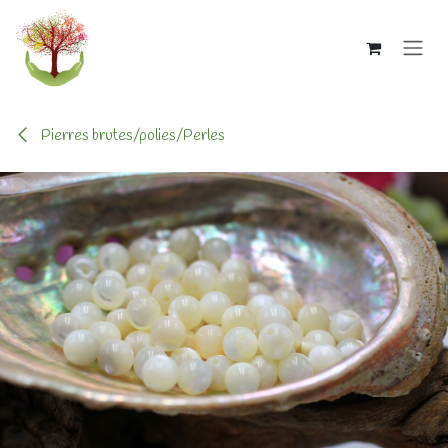
Se rendre au contenu
Pierres brutes/polies/Perles