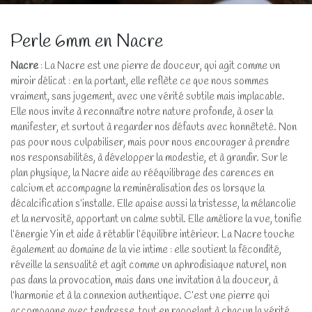
Perle 6mm en Nacre
Nacre
: La Nacre est une pierre de douceur, qui agit comme un
miroir délicat : en la portant, elle reflète ce que nous sommes
vraiment, sans jugement, avec une vérité subtile mais implacable.
Elle nous invite à reconnaître notre nature profonde, à oser la
manifester, et surtout à regarder nos défauts avec honnêteté. Non
pas pour nous culpabiliser, mais pour nous encourager à prendre
nos responsabilités, à développer la modestie, et à grandir. Sur le
plan physique, la Nacre aide au rééquilibrage des carences en
calcium et accompagne la reminéralisation des os lorsque la
décalcification s’installe. Elle apaise aussi la tristesse, la mélancolie
et la nervosité, apportant un calme subtil. Elle améliore la vue, tonifie
l’énergie Yin et aide à rétablir l’équilibre intérieur. La Nacre touche
également au domaine de la vie intime : elle soutient la fécondité,
réveille la sensualité et agit comme un aphrodisiaque naturel, non
pas dans la provocation, mais dans une invitation à la douceur, à
l’harmonie et à la connexion authentique. C’est une pierre qui
accompagne avec tendresse, tout en rappelant à chacun la vérité