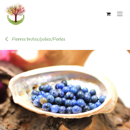
Se rendre au contenu
Pierres brutes/polies/Perles