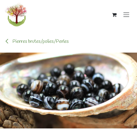
Se rendre au contenu
Pierres brutes/polies/Perles