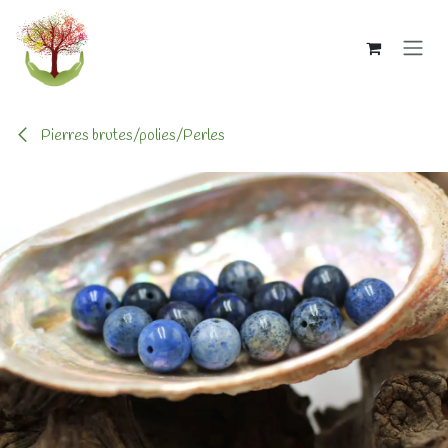
Se rendre au contenu
Pierres brutes/polies/Perles