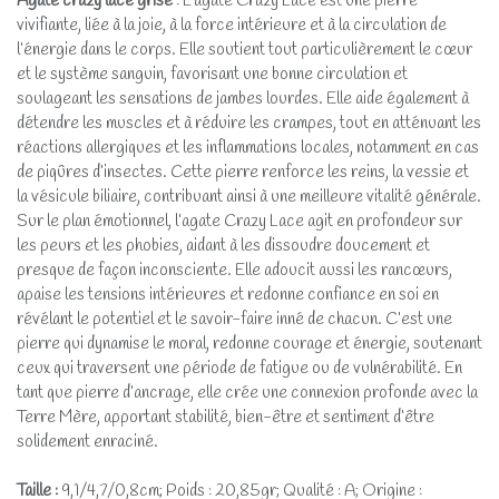
Agate crazy lace grise
: L’agate Crazy Lace est une pierre
vivifiante, liée à la joie, à la force intérieure et à la circulation de
l’énergie dans le corps. Elle soutient tout particulièrement le cœur
et le système sanguin, favorisant une bonne circulation et
soulageant les sensations de jambes lourdes. Elle aide également à
détendre les muscles et à réduire les crampes, tout en atténuant les
réactions allergiques et les inflammations locales, notamment en cas
de piqûres d’insectes. Cette pierre renforce les reins, la vessie et
la vésicule biliaire, contribuant ainsi à une meilleure vitalité générale.
Sur le plan émotionnel, l’agate Crazy Lace agit en profondeur sur
les peurs et les phobies, aidant à les dissoudre doucement et
presque de façon inconsciente. Elle adoucit aussi les rancœurs,
apaise les tensions intérieures et redonne confiance en soi en
révélant le potentiel et le savoir-faire inné de chacun. C’est une
pierre qui dynamise le moral, redonne courage et énergie, soutenant
ceux qui traversent une période de fatigue ou de vulnérabilité. En
tant que pierre d’ancrage, elle crée une connexion profonde avec la
Terre Mère, apportant stabilité, bien-être et sentiment d’être
solidement enraciné.
Taille :
9,1/4,7/0,8cm; Poids : 20,85gr; Qualité : A; Origine :