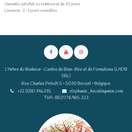
Garantie satisfait ou remboursé de 30 jours
Livraison : 2-3 jours ouvrables
L'Arbre du Bonheur -Centre de Bien-être et de Formations (LADB
SRL)
Rue Charles Prévôt 5 • 5030 Beuzet • Belgique​​
+32 (0)81 346335
stephanie_heuskin@msn.com
TVA : BE0778.985.323