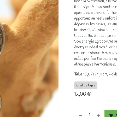
liée à la protection, à la fo
il est réputé pour soutenir 
apaise les aigreurs, facilit
apportant un réel confort in
dépasser les peurs, les ango
la prise de décision et sta
tout vacille. Sur le plan sp
Son énergie agit comme un m
énergies négatives à leur 
rester en sécurité et align
aide à purifier l’espace, r
atmosphère harmonieuse.
Taille :
5,0/1,7/1,4cm; Poids
Oeil de tigre
12,00
€
A