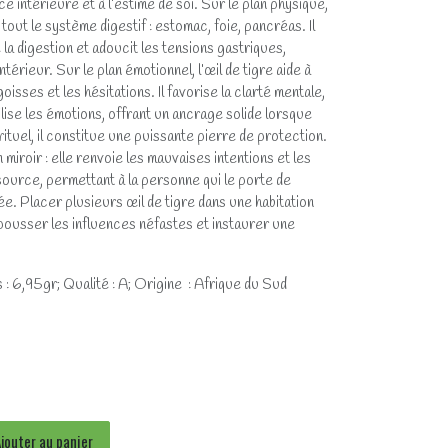
rce intérieure et à l’estime de soi. Sur le plan physique,
tout le système digestif : estomac, foie, pancréas. Il
e la digestion et adoucit les tensions gastriques,
térieur. Sur le plan émotionnel, l’œil de tigre aide à
isses et les hésitations. Il favorise la clarté mentale,
bilise les émotions, offrant un ancrage solide lorsque
irituel, il constitue une puissante pierre de protection.
iroir : elle renvoie les mauvaises intentions et les
source, permettant à la personne qui le porte de
ée. Placer plusieurs œil de tigre dans une habitation
epousser les influences néfastes et instaurer une
 : 6,95gr; Qualité : A; Origine : Afrique du Sud
jouter au panier