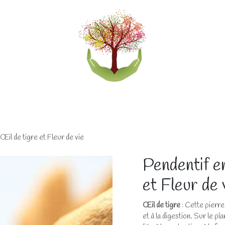
eliers
Accompagnements
Boutique lithothérapi
Œil de tigre et Fleur de vie
Pendentif en
et Fleur de 
Œil de tigre
: Cette pierre
et à la digestion. Sur le p