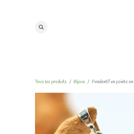
Se rendre au contenu
Accueil
Formations et At
Tous les produits
Bijoux
Pendentif en pointe en 