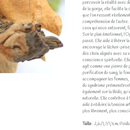
percevoir la réalité avec d
de la gorge, elle facilite l
que l’on ressent réellement
compréhension de l’autre. E
ceux qui nous entourent, f
Sur le plan émotionnel, l’
passé. Elle aide à libérer l
encourage le lâcher-prise,
des choix alignés avec sa 
conscience spirituelle. Elle
agit comme une pierre de pu
purification du sang, le fo
accompagner les femmes, ca
du syndrome prémenstruel e
également sur la libido, qu
naturelle. Elle contribue à 
aide à réduire la tension ar
plus librement, plus cons
Taille
: 2,6/1,7/1,1cm; Poids