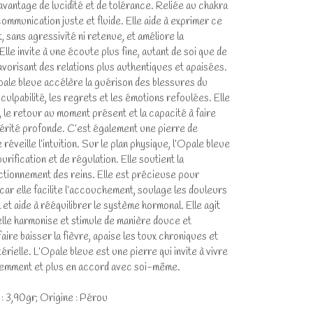
avantage de lucidité et de tolérance. Reliée au chakra
a communication juste et fluide. Elle aide à exprimer ce
, sans agressivité ni retenue, et améliore la
lle invite à une écoute plus fine, autant de soi que de
avorisant des relations plus authentiques et apaisées.
Opale bleue accélère la guérison des blessures du
a culpabilité, les regrets et les émotions refoulées. Elle
 le retour au moment présent et la capacité à faire
vérité profonde. C’est également une pierre de
 réveille l’intuition. Sur le plan physique, l’Opale bleue
rification et de régulation. Elle soutient la
nctionnement des reins. Elle est précieuse pour
r elle facilite l’accouchement, soulage les douleurs
t aide à rééquilibrer le système hormonal. Elle agit
’elle harmonise et stimule de manière douce et
faire baisser la fièvre, apaise les toux chroniques et
térielle. L’Opale bleue est une pierre qui invite à vivre
ciemment et plus en accord avec soi-même.
 : 3,90gr; Origine : Pérou