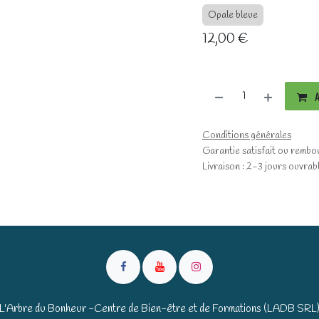
Opale bleue
12,00
€
A
Conditions générales
Garantie satisfait ou rembo
Livraison : 2-3 jours ouvrab
L'Arbre du Bonheur -Centre de Bien-être et de Formations (LADB SRL