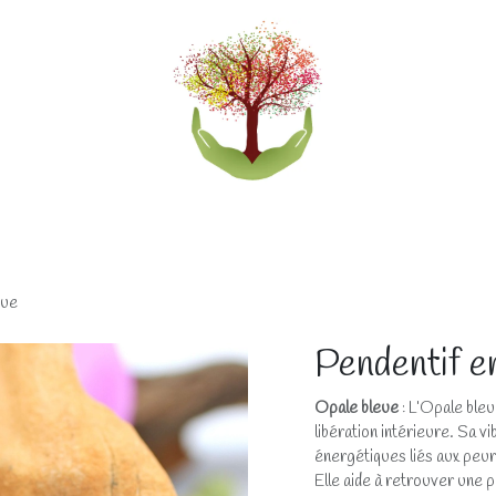
eliers
Accompagnements
Boutique lithothérapi
eue
Pendentif e
Opale bleue
: L’Opale bleu
libération intérieure. Sa v
énergétiques liés aux peur
Elle aide à retrouver une 