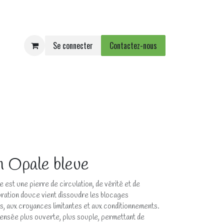
Se connecter
Contactez-nous
e
Agenda
Événements
n Opale bleue
e est une pierre de circulation, de vérité et de
ibration douce vient dissoudre les blocages
s, aux croyances limitantes et aux conditionnements.
pensée plus ouverte, plus souple, permettant de