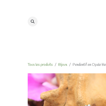
Se rendre au contenu
Accueil
Formations et At
Tous les produits
Bijoux
Pendentif en Opale bl