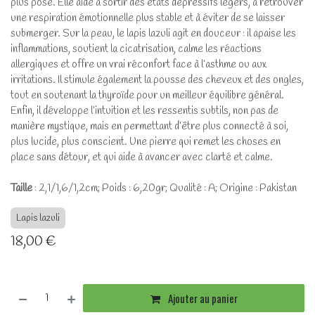
plus posé. Elle aide à sortir des états dépressifs légers, à retrouver
une respiration émotionnelle plus stable et à éviter de se laisser
submerger. Sur la peau, le lapis lazuli agit en douceur : il apaise les
inflammations, soutient la cicatrisation, calme les réactions
allergiques et offre un vrai réconfort face à l’asthme ou aux
irritations. Il stimule également la pousse des cheveux et des ongles,
tout en soutenant la thyroïde pour un meilleur équilibre général.
Enfin, il développe l’intuition et les ressentis subtils, non pas de
manière mystique, mais en permettant d’être plus connecté à soi,
plus lucide, plus conscient. Une pierre qui remet les choses en
place sans détour, et qui aide à avancer avec clarté et calme.
Taille
: 2,1/1,6/1,2cm; Poids : 6,20gr; Qualité : A; Origine : Pakistan
Lapis lazuli
18,00
€
Ajouter au panier