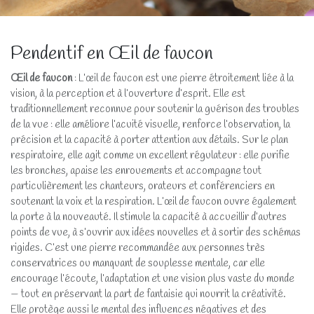
Pendentif en Œil de faucon
Œil de faucon
: L’œil de faucon est une pierre étroitement liée à la
vision, à la perception et à l’ouverture d’esprit. Elle est
traditionnellement reconnue pour soutenir la guérison des troubles
de la vue : elle améliore l’acuité visuelle, renforce l’observation, la
précision et la capacité à porter attention aux détails. Sur le plan
respiratoire, elle agit comme un excellent régulateur : elle purifie
les bronches, apaise les enrouements et accompagne tout
particulièrement les chanteurs, orateurs et conférenciers en
soutenant la voix et la respiration. L’œil de faucon ouvre également
la porte à la nouveauté. Il stimule la capacité à accueillir d’autres
points de vue, à s’ouvrir aux idées nouvelles et à sortir des schémas
rigides. C’est une pierre recommandée aux personnes très
conservatrices ou manquant de souplesse mentale, car elle
encourage l’écoute, l’adaptation et une vision plus vaste du monde
— tout en préservant la part de fantaisie qui nourrit la créativité.
Elle protège aussi le mental des influences négatives et des