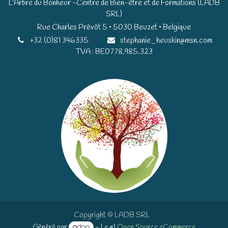
L'Arbre du Bonheur -Centre de Bien-être et de Formations (LADB
SRL)
Rue Charles Prévôt 5 • 5030 Beuzet • Belgique​​
+32 (0)81 346335
stephanie_heuskin@msn.com
TVA : BE0778.985.323
Copyright © LADB SRL
Généré par
- Le #1
Open Source eCommerce