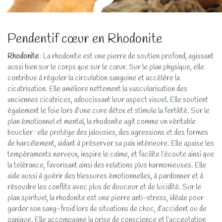
Pendentif cœur en Rhodonite
Rhodonite
: La rhodonite est une pierre de soutien profond, agissant
aussi bien sur le corps que sur le cœur. Sur le plan physique, elle
contribue à réguler la circulation sanguine et accélère la
cicatrisation. Elle améliore nettement la vascularisation des
anciennes cicatrices, adoucissant leur aspect visuel. Elle soutient
également le foie lors d’une cure détox et stimule la fertilité. Sur le
plan émotionnel et mental, la rhodonite agit comme un véritable
bouclier : elle protège des jalousies, des agressions et des formes
de harcèlement, aidant à préserver sa paix intérieure. Elle apaise les
tempéraments nerveux, inspire le calme, et facilite l’écoute ainsi que
la tolérance, favorisant ainsi des relations plus harmonieuses. Elle
aide aussi à guérir des blessures émotionnelles, à pardonner et à
résoudre les conflits avec plus de douceur et de lucidité. Sur le
plan spirituel, la rhodonite est une pierre anti-stress, idéale pour
garder son sang-froid lors de situations de choc, d’accident ou de
panique. Elle accompagne la prise de conscience et l’acceptation