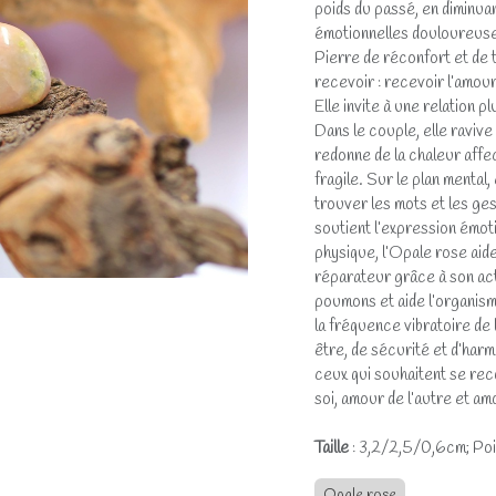
poids du passé, en diminuan
émotionnelles douloureuse
Pierre de réconfort et de 
recevoir : recevoir l’amour,
Elle invite à une relation 
Dans le couple, elle ravive 
redonne de la chaleur affec
fragile. Sur le plan mental,
trouver les mots et les ges
soutient l’expression émoti
physique, l’Opale rose aide
réparateur grâce à son act
poumons et aide l’organisme
la fréquence vibratoire de 
être, de sécurité et d’harm
ceux qui souhaitent se rec
soi, amour de l’autre et amo
Taille
: 3,2/2,5/0,6cm; Poid
Opale rose