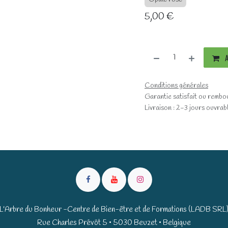
5,00
€
A
Conditions générales
Garantie satisfait ou rembo
Livraison : 2-3 jours ouvrab
L'Arbre du Bonheur -Centre de Bien-être et de Formations (LADB SRL
Rue Charles Prévôt 5 • 5030 Beuzet • Belgique​​