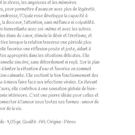
t le stress, les angoisses et les mémoires
s, pour permettre d’avancer avec plus de légèreté.
tendresse, l’Opale rose développe la capacité à
 la douceur, l’attention, sans méfiance ni culpabilité.
plus bienveillante avec soi-même et avec les autres.
les élans du cœur, stimule le désir et l’érotisme, et
tive lorsque la relation traverse une période plus
 elle favorise une réflexion posée et juste, aidant à
tes appropriés dans les situations délicates. Elle
onnelle sincère, sans débordement ni repli. Sur le plan
 à limiter la rétention d’eau et favorise un sommeil
ion calmante. Elle soutient le bon fonctionnement des
 à mieux faire face aux infections virales. En élevant
l’aura, elle contribue à une sensation globale de bien-
onie intérieure. C’est une pierre idéale pour celles et
onnecter à l’amour sous toutes ses formes : amour de
ur de la vie.
s : 4,05gr; Qualité : AA; Origine : Pérou