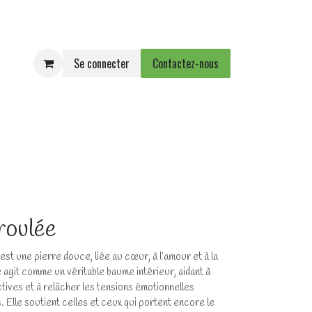
Se connecter
Contactez-nous
e
Agenda
Événements
roulée
est une pierre douce, liée au cœur, à l’amour et à la
 agit comme un véritable baume intérieur, aidant à
tives et à relâcher les tensions émotionnelles
 Elle soutient celles et ceux qui portent encore le