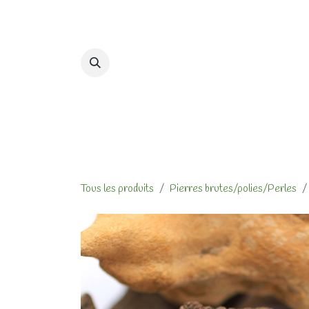
Se rendre au contenu
Accueil
Formations et At
Tous les produits
Pierres brutes/polies/Perles