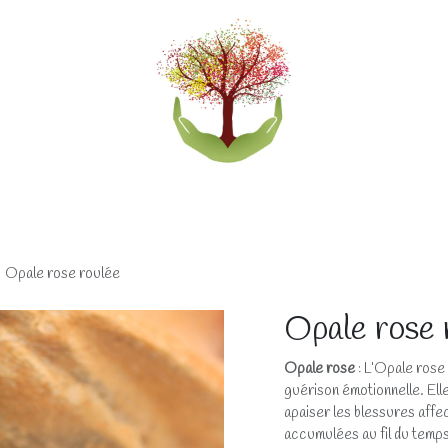
eliers
Accompagnements
Boutique lithothérapi
Opale rose roulée
Opale rose 
Opale rose
: L’Opale rose 
guérison émotionnelle. Elle
apaiser les blessures affec
accumulées au fil du temps.