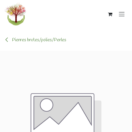
Se rendre au contenu
Pierres brutes/polies/Perles