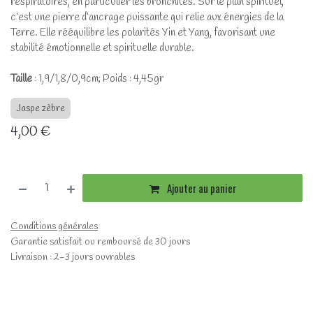
respiratoires, en particulier les bronchites. Sur le plan spirituel,
c’est une pierre d’ancrage puissante qui relie aux énergies de la
Terre. Elle rééquilibre les polarités Yin et Yang, favorisant une
stabilité émotionnelle et spirituelle durable.
Taille
: 1,9/1,8/0,9cm; Poids : 4,45gr
Jaspe zèbre
4,00
€
Ajouter au panier
Conditions générales
Garantie satisfait ou remboursé de 30 jours
Livraison : 2-3 jours ouvrables