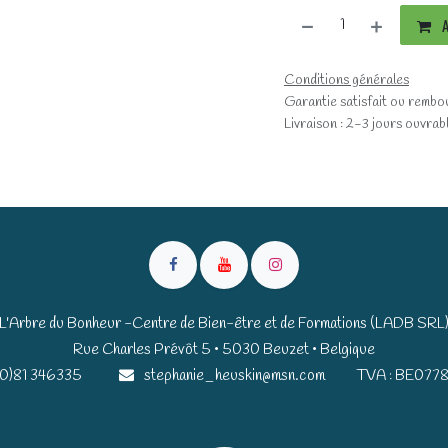
A
Conditions générales
Garantie satisfait ou rembo
Livraison : 2-3 jours ouvrab
L'Arbre du Bonheur -Centre de Bien-être et de Formations (LADB SRL
Rue Charles Prévôt 5 • 5030 Beuzet • Belgique​​
(0)81 346335
stephanie_heuskin@msn.com
TVA : BE0778