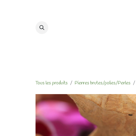
Se rendre au contenu
Accueil
Formations et At
Tous les produits
Pierres brutes/polies/Perles