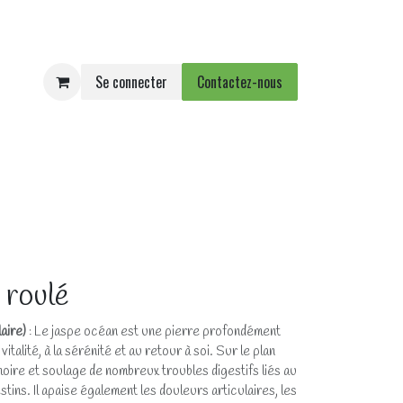
Se connecter
Contactez-nous
e
Agenda
Événements
 roulé
aire)
: Le jaspe océan est une pierre profondément
italité, à la sérénité et au retour à soi. Sur le plan
moire et soulage de nombreux troubles digestifs liés au
estins. Il apaise également les douleurs articulaires, les