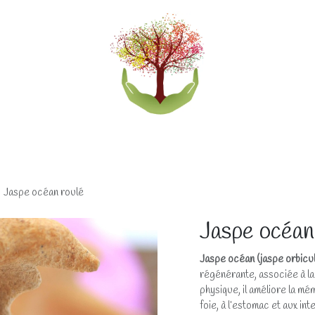
eliers
Accompagnements
Boutique lithothérapi
Jaspe océan roulé
Jaspe océan
Jaspe océan (jaspe orbicul
régénérante, associée à la v
physique, il améliore la mé
foie, à l’estomac et aux int