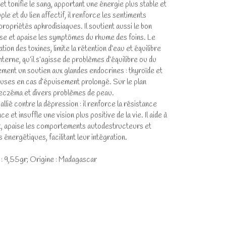
t tonifie le sang, apportant une énergie plus stable et
le et du lien affectif, il renforce les sentiments
opriétés aphrodisiaques. Il soutient aussi le bon
se et apaise les symptômes du rhume des foins. Le
ation des toxines, limite la rétention d’eau et équilibre
 interne, qu’il s’agisse de problèmes d’équilibre ou du
lement un soutien aux glandes endocrines : thyroïde et
uses en cas d’épuisement prolongé. Sur le plan
 l’eczéma et divers problèmes de peau.
allié contre la dépression : il renforce la résistance
e et insuffle une vision plus positive de la vie. Il aide à
, apaise les comportements autodestructeurs et
s énergétiques, facilitant leur intégration.
s : 9,55gr; Origine : Madagascar