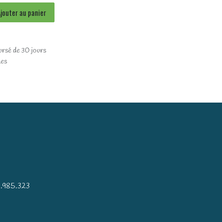
jouter au panier
ursé de 30 jours
les
)
.985.323