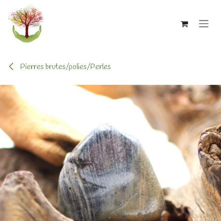
Se rendre au contenu
Pierres brutes/polies/Perles