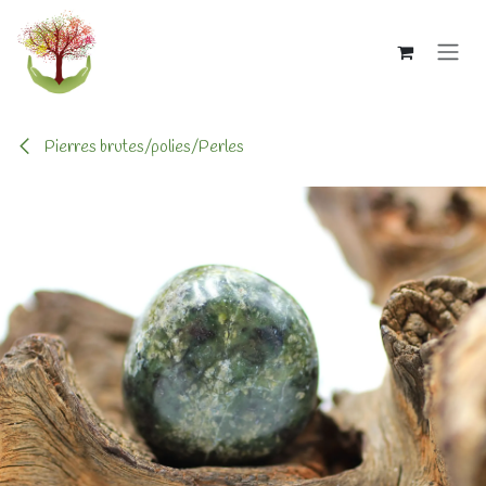
Se rendre au contenu
Pierres brutes/polies/Perles