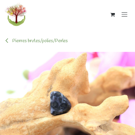
Se rendre au contenu
Pierres brutes/polies/Perles