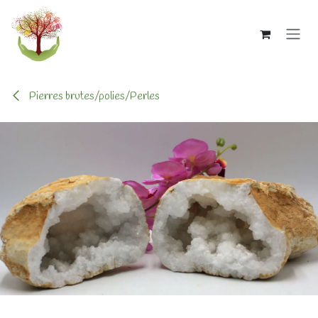
Se rendre au contenu
Pierres brutes/polies/Perles