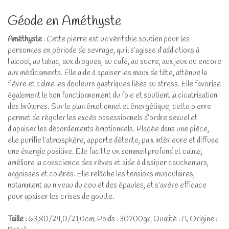
Géode en Améthyste
Améthyste
: Cette pierre est un véritable soutien pour les
personnes en période de sevrage, qu’il s’agisse d’addictions à
l’alcool, au tabac, aux drogues, au café, au sucre, aux jeux ou encore
aux médicaments. Elle aide à apaiser les maux de tête, atténue la
fièvre et calme les douleurs gastriques liées au stress. Elle favorise
également le bon fonctionnement du foie et soutient la cicatrisation
des brûlures. Sur le plan émotionnel et énergétique, cette pierre
permet de réguler les excès obsessionnels d’ordre sexuel et
d’apaiser les débordements émotionnels. Placée dans une pièce,
elle purifie l’atmosphère, apporte détente, paix intérieure et diffuse
une énergie positive. Elle facilite un sommeil profond et calme,
améliore la conscience des rêves et aide à dissiper cauchemars,
angoisses et colères. Elle relâche les tensions musculaires,
notamment au niveau du cou et des épaules, et s’avère efficace
pour apaiser les crises de goutte.
Taille :
63,80/24,0/21,0cm; Poids : 30700gr; Qualité : A; Origine :