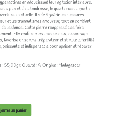
peractives en adoucissant leur agitation intérieure.
de la paix et de la tendresse, le quartz rose apporte
erture spirituelle. Il aide à guérir les blessures
cœur et les traumatismes amoureux, tout en comblant
s de l’enfance. Cette pierre réapprend à se faire
inement. Elle renforce les liens amicaux, encourage
s, favorise un sommeil réparateur et stimule la fertilité
, puissante et indispensable pour apaiser et réparer
s : 55,00gr; Qualité : A; Origine : Madagascar
jouter au panier