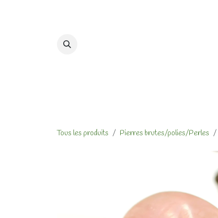
Se rendre au contenu
Accueil
Formations et At
Tous les produits
Pierres brutes/polies/Perles