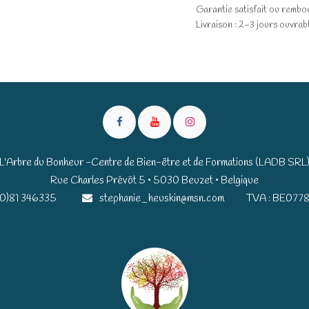
Garantie satisfait ou rembo
Livraison : 2-3 jours ouvrab
L'Arbre du Bonheur -Centre de Bien-être et de Formations (LADB SRL
Rue Charles Prévôt 5 • 5030 Beuzet • Belgique​​
(0)81 346335
stephanie_heuskin@msn.com
TVA : BE0778