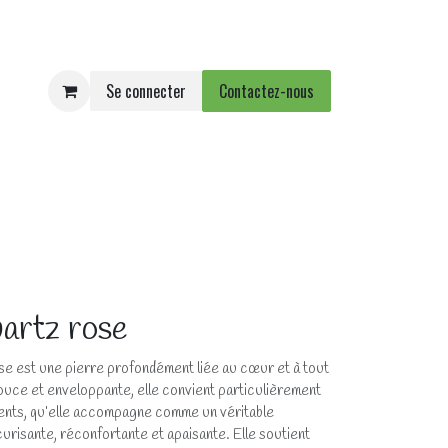
Se connecter
Contactez-nous
e
Agenda
Événements
artz rose
se est une pierre profondément liée au cœur et à tout
ouce et enveloppante, elle convient particulièrement
cents, qu’elle accompagne comme un véritable
urisante, réconfortante et apaisante. Elle soutient