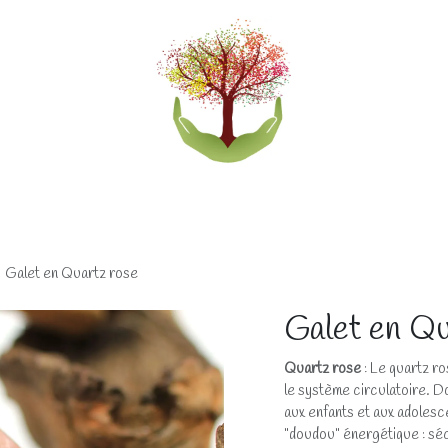
eliers
Accompagnements
Boutique lithothérapi
Galet en Quartz rose
Galet en Qu
Quartz rose
: Le quartz ro
le système circulatoire. D
aux enfants et aux adoles
"doudou" énergétique : séc