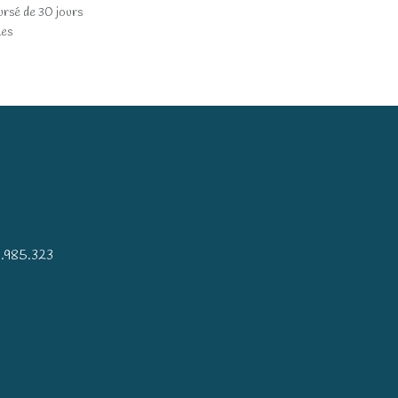
ursé de 30 jours
les
)
.985.323