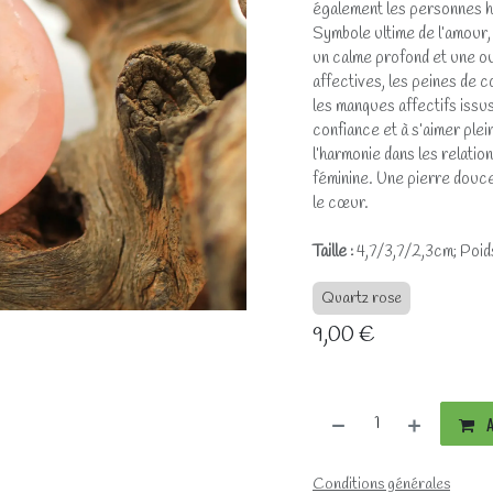
également les personnes hy
Symbole ultime de l’amour, 
un calme profond et une ouv
affectives, les peines de 
les manques affectifs issu
confiance et à s’aimer ple
l’harmonie dans les relation
féminine. Une pierre douce
le cœur.
Taille :
4,7/3,7/2,3cm; Poid
Quartz rose
9,00
€
A
Conditions générales