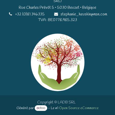
SRL)
Rue Charles Prévôt 5 • 5030 Beuzet • Belgique​​
+32 (0)81 346335
stephanie_heuskin@msn.com
TVA : BE0778.985.323
Copyright © LADB SRL
Généré par
- Le #1
Open Source eCommerce