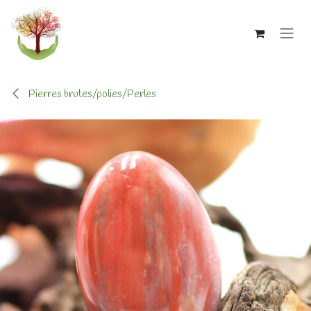
Se rendre au contenu
Pierres brutes/polies/Perles