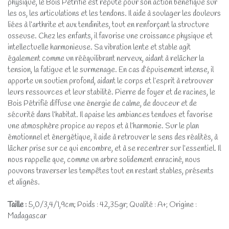
physique, le Bois Pétrifié est réputé pour son action bénéfique sur
les os, les articulations et les tendons. Il aide à soulager les douleurs
liées à l’arthrite et aux tendinites, tout en renforçant la structure
osseuse. Chez les enfants, il favorise une croissance physique et
intellectuelle harmonieuse. Sa vibration lente et stable agit
également comme un rééquilibrant nerveux, aidant à relâcher la
tension, la fatigue et le surmenage. En cas d’épuisement intense, il
apporte un soutien profond, aidant le corps et l’esprit à retrouver
leurs ressources et leur stabilité. Pierre de foyer et de racines, le
Bois Pétrifié diffuse une énergie de calme, de douceur et de
sécurité dans l’habitat. Il apaise les ambiances tendues et favorise
une atmosphère propice au repos et à l’harmonie. Sur le plan
émotionnel et énergétique, il aide à retrouver le sens des réalités, à
lâcher prise sur ce qui encombre, et à se recentrer sur l’essentiel. Il
nous rappelle que, comme un arbre solidement enraciné, nous
pouvons traverser les tempêtes tout en restant stables, présents
et alignés.
Taille :
5,0/3,4/1,9cm; Poids : 42,35gr; Qualité : A+; Origine :
Madagascar