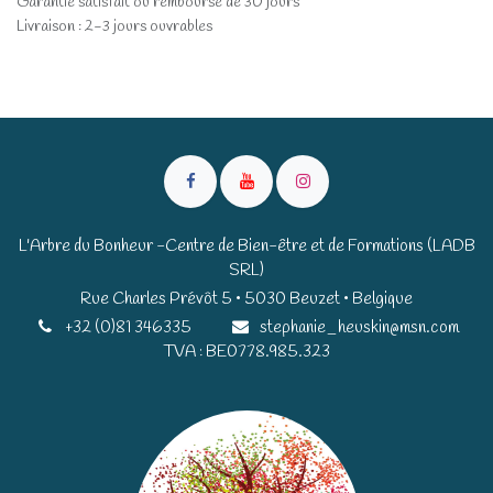
Garantie satisfait ou remboursé de 30 jours
Livraison : 2-3 jours ouvrables
L'Arbre du Bonheur -Centre de Bien-être et de Formations (LADB
SRL)
Rue Charles Prévôt 5 • 5030 Beuzet • Belgique​​
+32 (0)81 346335
stephanie_heuskin@msn.com
TVA : BE0778.985.323