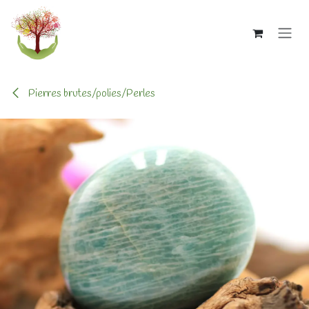
Se rendre au contenu
Pierres brutes/polies/Perles