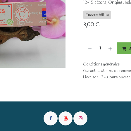
12-15 bâtons; Origine : Ind
Encens bâton
3,00
€
A
Conditions générales
Garantie satisfait ou rembo
Livraison : 2-3 jours ouvrab