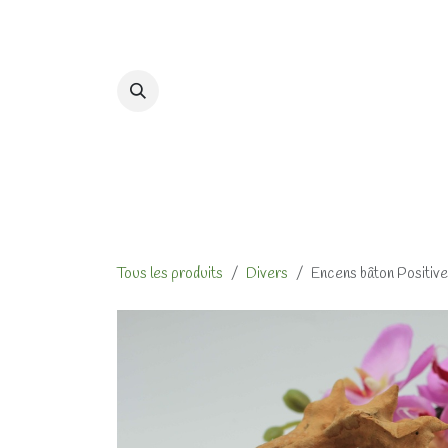
Se rendre au contenu
Accueil
Formations et At
Tous les produits
Divers
Encens bâton Positive