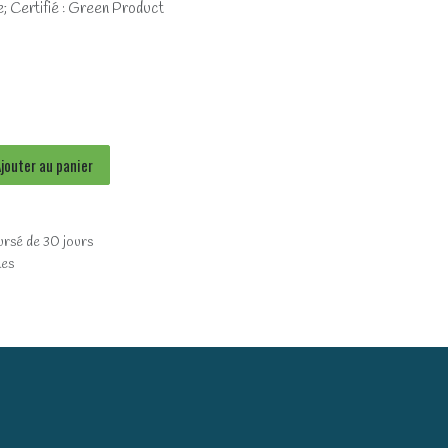
e; Certifié : Green Product
jouter au panier
ursé de 30 jours
les