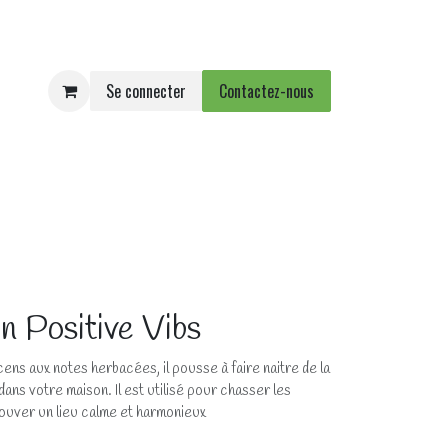
Se connecter
Contactez-nous
e
Agenda
Événements
n Positive Vibs
cens aux notes herbacées, il pousse à faire naitre de la
dans votre maison. Il est utilisé pour chasser les
ouver un lieu calme et harmonieux