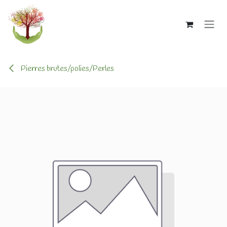
Se rendre au contenu
Pierres brutes/polies/Perles