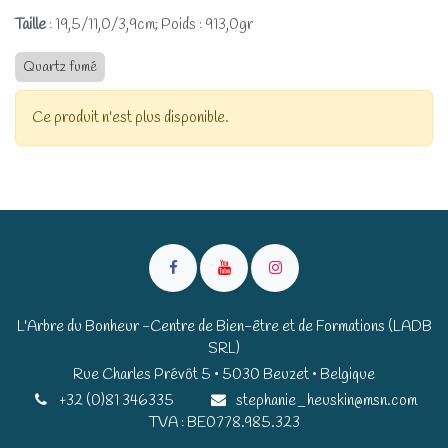
Taille
: 19,5/11,0/3,9cm; Poids : 913,0gr
Quartz fumé
Ce produit n'est plus disponible.
L'Arbre du Bonheur -Centre de Bien-être et de Formations (LADB
SRL)
Rue Charles Prévôt 5 • 5030 Beuzet • Belgique​​
+32 (0)81 346335
stephanie_heuskin@msn.com
TVA : BE0778.985.323