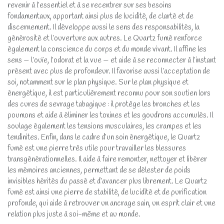
revenir à l’essentiel et à se recentrer sur ses besoins
fondamentaux, apportant ainsi plus de lucidité, de clarté et de
discernement. Il développe aussi le sens des responsabilités, la
générosité et l’ouverture aux autres. Le Quartz fumé renforce
également la conscience du corps et du monde vivant. Il affine les
sens — l’ouïe, l’odorat et la vue — et aide à se reconnecter à l’instant
présent avec plus de profondeur. Il favorise aussi l’acceptation de
soi, notamment sur le plan physique. Sur le plan physique et
énergétique, il est particulièrement reconnu pour son soutien lors
des cures de sevrage tabagique : il protège les bronches et les
poumons et aide à éliminer les toxines et les goudrons accumulés. Il
soulage également les tensions musculaires, les crampes et les
tendinites. Enfin, dans le cadre d’un soin énergétique, le Quartz
fumé est une pierre très utile pour travailler les blessures
transgénérationnelles. Il aide à faire remonter, nettoyer et libérer
les mémoires anciennes, permettant de se délester de poids
invisibles hérités du passé et d’avancer plus librement. Le Quartz
fumé est ainsi une pierre de stabilité, de lucidité et de purification
profonde, qui aide à retrouver un ancrage sain, un esprit clair et une
relation plus juste à soi-même et au monde.