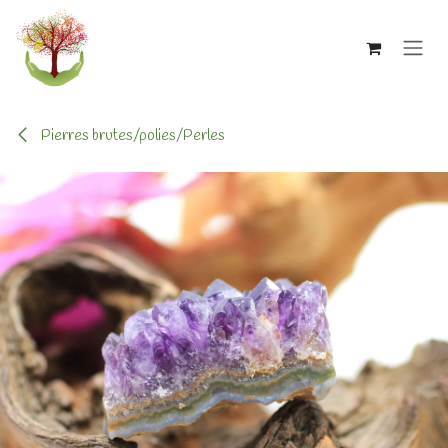
Se rendre au contenu
Pierres brutes/polies/Perles