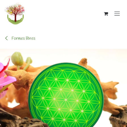
Se rendre au contenu
Formes libres