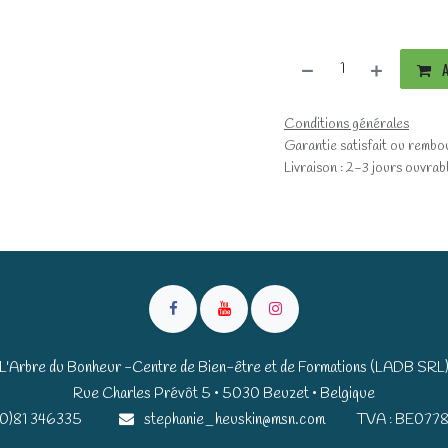
A
Conditions générales
Garantie satisfait ou rembo
Livraison : 2-3 jours ouvrab
L'Arbre du Bonheur -Centre de Bien-être et de Formations (LADB SRL
Rue Charles Prévôt 5 • 5030 Beuzet • Belgique​​
(0)81 346335
stephanie_heuskin@msn.com
TVA : BE0778