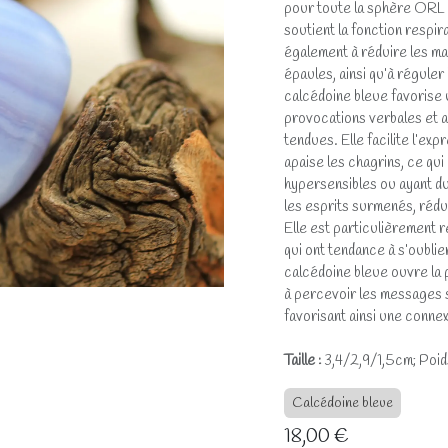
pour toute la sphère ORL : 
soutient la fonction respira
également à réduire les ma
épaules, ainsi qu’à réguler
calcédoine bleue favorise
provocations verbales et a
tendues. Elle facilite l’ex
apaise les chagrins, ce qui
hypersensibles ou ayant du
les esprits surmenés, rédui
Elle est particulièrement
qui ont tendance à s’oublier
calcédoine bleue ouvre la p
à percevoir les messages su
favorisant ainsi une connex
Taille :
3,4/2,9/1,5cm; Poids
Calcédoine bleue
18,00
€