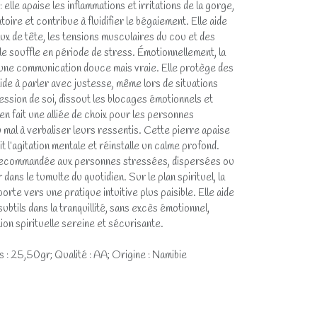
elle apaise les inflammations et irritations de la gorge,
toire et contribue à fluidifier le bégaiement. Elle aide
ux de tête, les tensions musculaires du cou et des
 le souffle en période de stress. Émotionnellement, la
 une communication douce mais vraie. Elle protège des
ide à parler avec justesse, même lors de situations
pression de soi, dissout les blocages émotionnels et
 en fait une alliée de choix pour les personnes
 mal à verbaliser leurs ressentis. Cette pierre apaise
t l’agitation mentale et réinstalle un calme profond.
 recommandée aux personnes stressées, dispersées ou
 dans le tumulte du quotidien. Sur le plan spirituel, la
orte vers une pratique intuitive plus paisible. Elle aide
btils dans la tranquillité, sans excès émotionnel,
ion spirituelle sereine et sécurisante.
 : 25,50gr; Qualité : AA; Origine : Namibie