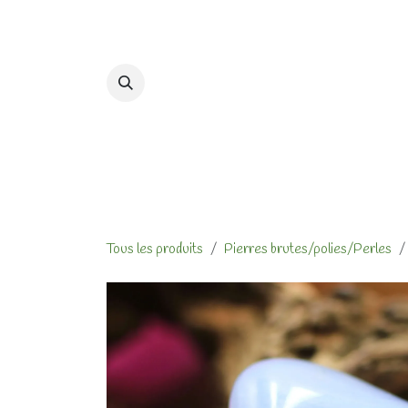
Se rendre au contenu
Accueil
Formations et At
Tous les produits
Pierres brutes/polies/Perles