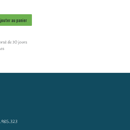
jouter au panier
ursé de 30 jours
les
)
.985.323