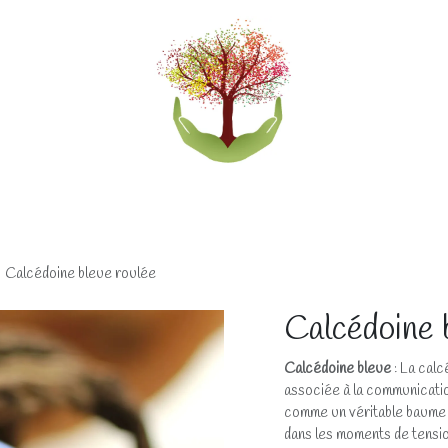
eliers
Accompagnements
Boutique lithothérapi
Calcédoine bleue roulée
Calcédoine 
Calcédoine bleue
: La calc
associée à la communication
comme un véritable baume é
dans les moments de tensio