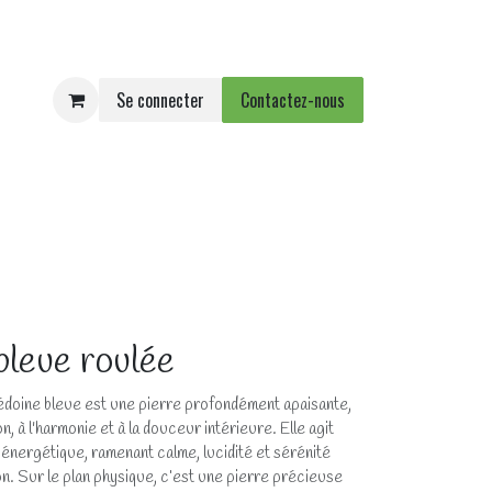
Se connecter
Contactez-nous
e
Agenda
Événements
bleue roulée
édoine bleue est une pierre profondément apaisante,
, à l'harmonie et à la douceur intérieure. Elle agit
nergétique, ramenant calme, lucidité et sérénité
n. Sur le plan physique, c’est une pierre précieuse