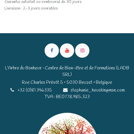
Garantie satisfait ou remboursé de 30 jours
Livraison : 2-3 jours ouvrables
L'Arbre du Bonheur -Centre de Bien-être et de Formations (LADB
SRL)
Rue Charles Prévôt 5 • 5030 Beuzet • Belgique​​
+32 (0)81 346335
stephanie_heuskin@msn.com
TVA : BE0778.985.323