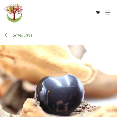
Se rendre au contenu
Formes libres