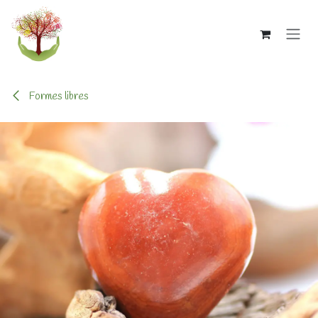
Se rendre au contenu
Formes libres