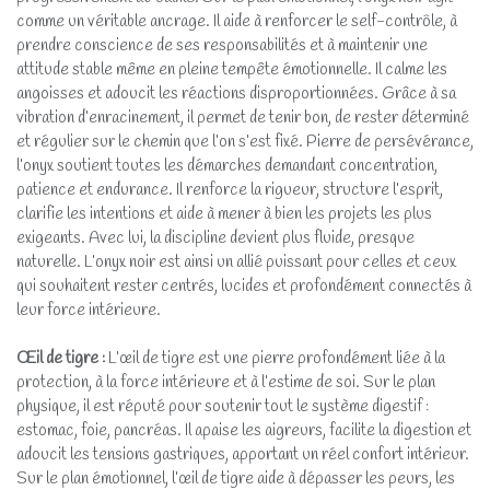
comme un véritable ancrage. Il aide à renforcer le self-contrôle, à
prendre conscience de ses responsabilités et à maintenir une
attitude stable même en pleine tempête émotionnelle. Il calme les
angoisses et adoucit les réactions disproportionnées. Grâce à sa
vibration d’enracinement, il permet de tenir bon, de rester déterminé
et régulier sur le chemin que l’on s’est fixé. Pierre de persévérance,
l’onyx soutient toutes les démarches demandant concentration,
patience et endurance. Il renforce la rigueur, structure l’esprit,
clarifie les intentions et aide à mener à bien les projets les plus
exigeants. Avec lui, la discipline devient plus fluide, presque
naturelle. L’onyx noir est ainsi un allié puissant pour celles et ceux
qui souhaitent rester centrés, lucides et profondément connectés à
leur force intérieure.
Œil de tigre
:
L’œil de tigre est une pierre profondément liée à la
protection, à la force intérieure et à l’estime de soi. Sur le plan
physique, il est réputé pour soutenir tout le système digestif :
estomac, foie, pancréas. Il apaise les aigreurs, facilite la digestion et
adoucit les tensions gastriques, apportant un réel confort intérieur.
Sur le plan émotionnel, l’œil de tigre aide à dépasser les peurs, les