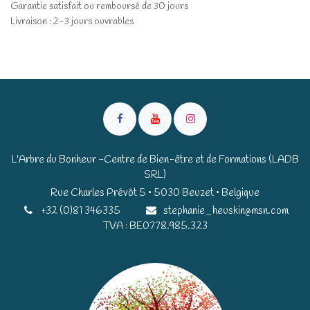
Garantie satisfait ou remboursé de 30 jours
Livraison : 2-3 jours ouvrables
L'Arbre du Bonheur -Centre de Bien-être et de Formations (LADB
SRL)
Rue Charles Prévôt 5 • 5030 Beuzet • Belgique​​
+32 (0)81 346335
stephanie_heuskin@msn.com
TVA : BE0778.985.323