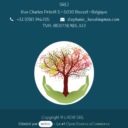
SRL)
Rue Charles Prévôt 5 • 5030 Beuzet • Belgique​​
+32 (0)81 346335
stephanie_heuskin@msn.com
TVA : BE0778.985.323
Copyright © LADB SRL
Généré par
- Le #1
Open Source eCommerce