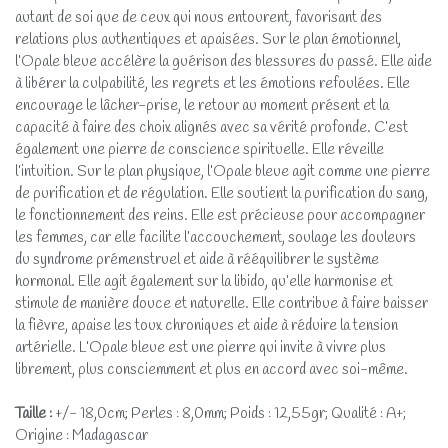
autant de soi que de ceux qui nous entourent, favorisant des
relations plus authentiques et apaisées. Sur le plan émotionnel,
l’Opale bleue accélère la guérison des blessures du passé. Elle aide
à libérer la culpabilité, les regrets et les émotions refoulées. Elle
encourage le lâcher-prise, le retour au moment présent et la
capacité à faire des choix alignés avec sa vérité profonde. C’est
également une pierre de conscience spirituelle. Elle réveille
l’intuition. Sur le plan physique, l’Opale bleue agit comme une pierre
de purification et de régulation. Elle soutient la purification du sang,
le fonctionnement des reins. Elle est précieuse pour accompagner
les femmes, car elle facilite l’accouchement, soulage les douleurs
du syndrome prémenstruel et aide à rééquilibrer le système
hormonal. Elle agit également sur la libido, qu’elle harmonise et
stimule de manière douce et naturelle. Elle contribue à faire baisser
la fièvre, apaise les toux chroniques et aide à réduire la tension
artérielle. L’Opale bleue est une pierre qui invite à vivre plus
librement, plus consciemment et plus en accord avec soi-même.
Taille :
+/- 18,0cm; Perles : 8,0mm; Poids : 12,55gr; Qualité : A+;
Origine : Madagascar