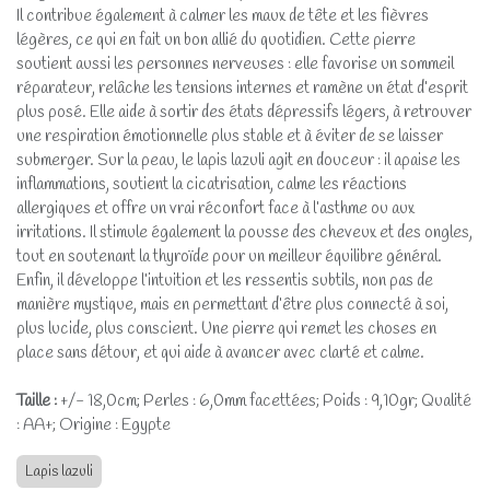
Il contribue également à calmer les maux de tête et les fièvres
légères, ce qui en fait un bon allié du quotidien. Cette pierre
soutient aussi les personnes nerveuses : elle favorise un sommeil
réparateur, relâche les tensions internes et ramène un état d’esprit
plus posé. Elle aide à sortir des états dépressifs légers, à retrouver
une respiration émotionnelle plus stable et à éviter de se laisser
submerger. Sur la peau, le lapis lazuli agit en douceur : il apaise les
inflammations, soutient la cicatrisation, calme les réactions
allergiques et offre un vrai réconfort face à l’asthme ou aux
irritations. Il stimule également la pousse des cheveux et des ongles,
tout en soutenant la thyroïde pour un meilleur équilibre général.
Enfin, il développe l’intuition et les ressentis subtils, non pas de
manière mystique, mais en permettant d’être plus connecté à soi,
plus lucide, plus conscient. Une pierre qui remet les choses en
place sans détour, et qui aide à avancer avec clarté et calme.
Taille :
+/- 18,0cm; Perles : 6,0mm facettées; Poids : 9,10gr; Qualité
: AA+; Origine : Egypte
Lapis lazuli