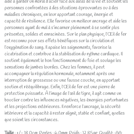
aide à garder un moral d’acier face aux aléas de la vie et soutient les
personnes confrontées à des situations éprouvantes ou à des
maladies chroniques, en leur apportant courage, énergie et
capacité de résilience. Elle favorise un meilleur ancrage et aide les
personnes ayant du mal à s’incarner pleinement à se sentir plus
présentes, solides et enracinées. Sur le plan physique, l’Œil de fer
est reconnu pour ses effets bénéfiques sur la circulation et
l’oxygénation du sang. Il apaise les saignements, favorise la
cicatrisation et contribue à la stabilisation du rythme cardiaque. Il
soutient également le bon fonctionnement du foie et soulage les
sensations de jambes lourdes. Chez les femmes, il peut
accompagner la régulation hormonale, notamment après une
interruption de grossesse ou une fausse couche, en apportant
soutien et rééquilibrage. Enfin, l’Œil de fer est une pierre de
protection puissante. À l’image de l’œil de tigre, il agit comme un
bouclier contre les influences négatives, les énergies perturbantes
et les projections extérieures. Il renforce l’ancrage, la sécurité
intérieure et la capacité à rester aligné, stable et confiant, quelles
que soient les circonstances.
Taille
: +/- 18,0cm; Perles : 6,0mm; Poids : 12,85gr; Qualité : AA;