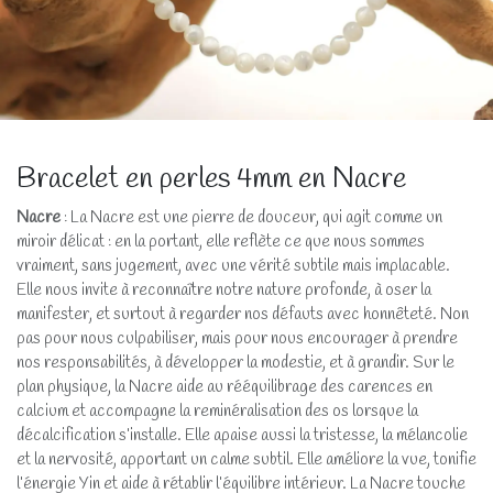
Bracelet en perles 4mm en Nacre
Nacre
: La Nacre est une pierre de douceur, qui agit comme un
miroir délicat : en la portant, elle reflète ce que nous sommes
vraiment, sans jugement, avec une vérité subtile mais implacable.
Elle nous invite à reconnaître notre nature profonde, à oser la
manifester, et surtout à regarder nos défauts avec honnêteté. Non
pas pour nous culpabiliser, mais pour nous encourager à prendre
nos responsabilités, à développer la modestie, et à grandir. Sur le
plan physique, la Nacre aide au rééquilibrage des carences en
calcium et accompagne la reminéralisation des os lorsque la
décalcification s’installe. Elle apaise aussi la tristesse, la mélancolie
et la nervosité, apportant un calme subtil. Elle améliore la vue, tonifie
l’énergie Yin et aide à rétablir l’équilibre intérieur. La Nacre touche