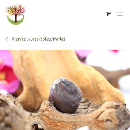
Se rendre au contenu
Pierres brutes/polies/Perles